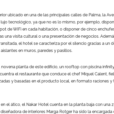
erior ubicado en una de las principales calles de Palma, la Aven
 lujo tecnológico, ya que no es lo mismo, por ejemplo, dispo
spot de WiFi en cada habitación, o disponer de cinco enchufe
as una visita cultural o una presentación de negocios. Ademá
ansitada, el hotel se caracteriza por el silencio gracias a un
s aislantes en muros, paredes y pasillos.
 novena planta de este edificio, un rooftop con piscina infini
encuentra el restaurante que conduce el chef Miquel Calent, fiel
zadas y basadas en el producto local, en formato raciones y 
a en el ático, el Nakar Hotel cuenta en la planta baja con una
diseñadora de interiores Marga Rotger ha sido la encargada 