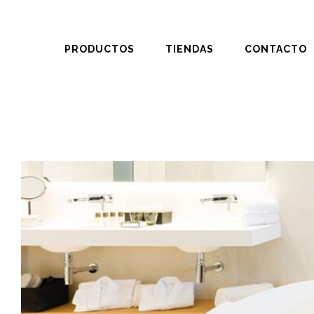
PRODUCTOS
TIENDAS
CONTACTO
SE HA AÑADIDO A LA CESTA
Lámapara de
sobremesa Taccia
Small, Flos,
REF. 345667
Tu cesta (
1
)
Subtotal:
100
VER CESTA