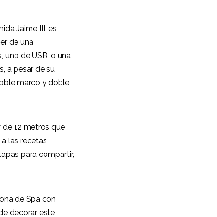
ida Jaime III, es
ner de una
s, uno de USB, o una
s, a pesar de su
 doble marco y doble
ty de 12 metros que
 a las recetas
tapas para compartir,
 zona de Spa con
de decorar este