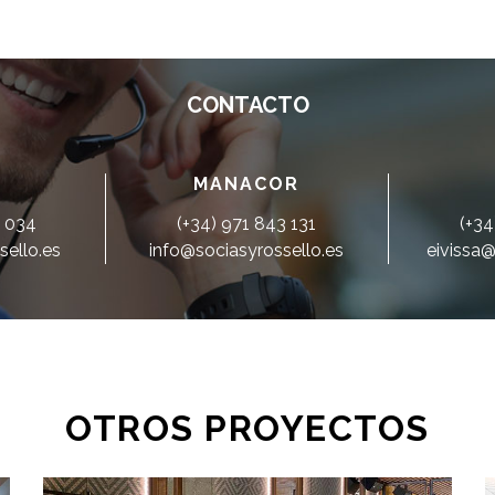
CONTACTO
MANACOR
0 034
(+34) 971 843 131
(+34
sello.es
info@sociasyrossello.es
eivissa@
OTROS PROYECTOS